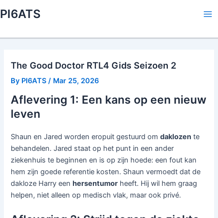
Skip
PI6ATS
to
Ma
content
Me
The Good Doctor RTL4 Gids Seizoen 2
By
PI6ATS
/
Mar 25, 2026
Aflevering 1: Een kans op een nieuw
leven
Shaun en Jared worden eropuit gestuurd om
daklozen
te
behandelen. Jared staat op het punt in een ander
ziekenhuis te beginnen en is op zijn hoede: een fout kan
hem zijn goede referentie kosten. Shaun vermoedt dat de
dakloze Harry een
hersentumor
heeft. Hij wil hem graag
helpen, niet alleen op medisch vlak, maar ook privé.