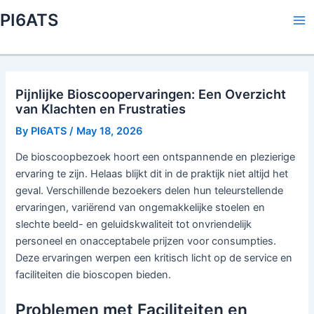
Skip
PI6ATS
to
Ma
content
Me
Pijnlijke Bioscoopervaringen: Een Overzicht
van Klachten en Frustraties
By
PI6ATS
/
May 18, 2026
De bioscoopbezoek hoort een ontspannende en plezierige
ervaring te zijn. Helaas blijkt dit in de praktijk niet altijd het
geval. Verschillende bezoekers delen hun teleurstellende
ervaringen, variërend van ongemakkelijke stoelen en
slechte beeld- en geluidskwaliteit tot onvriendelijk
personeel en onacceptabele prijzen voor consumpties.
Deze ervaringen werpen een kritisch licht op de service en
faciliteiten die bioscopen bieden.
Problemen met Faciliteiten en