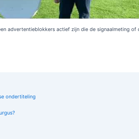
een advertentieblokkers actief zijn die de signaalmeting o
e ondertiteling
curgus?