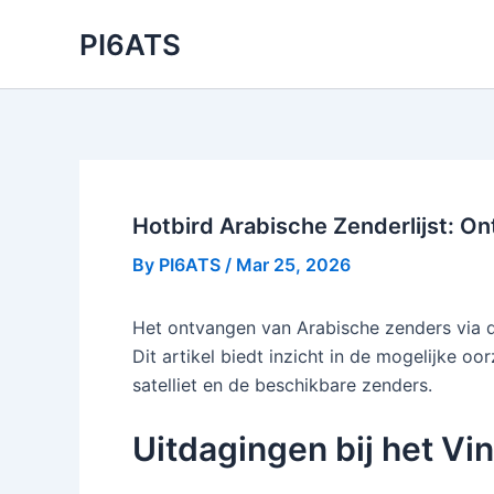
Skip
PI6ATS
to
content
Hotbird Arabische Zenderlijst: On
By
PI6ATS
/
Mar 25, 2026
Het ontvangen van Arabische zenders via de 
Dit artikel biedt inzicht in de mogelijke 
satelliet en de beschikbare zenders.
Uitdagingen bij het Vi