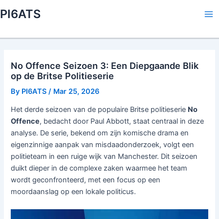
Skip
PI6ATS
to
Ma
content
Me
No Offence Seizoen 3: Een Diepgaande Blik
op de Britse Politieserie
By
PI6ATS
/
Mar 25, 2026
Het derde seizoen van de populaire Britse politieserie
No
Offence
, bedacht door Paul Abbott, staat centraal in deze
analyse. De serie, bekend om zijn komische drama en
eigenzinnige aanpak van misdaadonderzoek, volgt een
politieteam in een ruige wijk van Manchester. Dit seizoen
duikt dieper in de complexe zaken waarmee het team
wordt geconfronteerd, met een focus op een
moordaanslag op een lokale politicus.