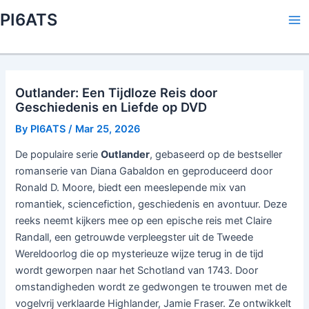
Skip
PI6ATS
to
Ma
content
Me
Outlander: Een Tijdloze Reis door
Geschiedenis en Liefde op DVD
By
PI6ATS
/
Mar 25, 2026
De populaire serie
Outlander
, gebaseerd op de bestseller
romanserie van Diana Gabaldon en geproduceerd door
Ronald D. Moore, biedt een meeslepende mix van
romantiek, sciencefiction, geschiedenis en avontuur. Deze
reeks neemt kijkers mee op een epische reis met Claire
Randall, een getrouwde verpleegster uit de Tweede
Wereldoorlog die op mysterieuze wijze terug in de tijd
wordt geworpen naar het Schotland van 1743. Door
omstandigheden wordt ze gedwongen te trouwen met de
vogelvrij verklaarde Highlander, Jamie Fraser. Ze ontwikkelt