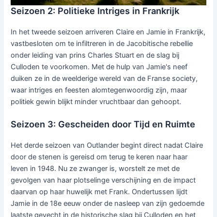
Seizoen 2: Politieke Intriges in Frankrijk
In het tweede seizoen arriveren Claire en Jamie in Frankrijk,
vastbesloten om te infiltreren in de Jacobitische rebellie
onder leiding van prins Charles Stuart en de slag bij
Culloden te voorkomen. Met de hulp van Jamie's neef
duiken ze in de weelderige wereld van de Franse society,
waar intriges en feesten alomtegenwoordig zijn, maar
politiek gewin blijkt minder vruchtbaar dan gehoopt.
Seizoen 3: Gescheiden door Tijd en Ruimte
Het derde seizoen van Outlander begint direct nadat Claire
door de stenen is gereisd om terug te keren naar haar
leven in 1948. Nu ze zwanger is, worstelt ze met de
gevolgen van haar plotselinge verschijning en de impact
daarvan op haar huwelijk met Frank. Ondertussen lijdt
Jamie in de 18e eeuw onder de nasleep van zijn gedoemde
laatste gevecht in de historische slag bij Culloden en het