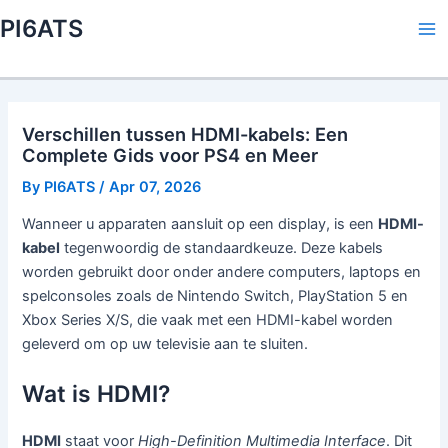
Skip
PI6ATS
to
Ma
content
Me
Verschillen tussen HDMI-kabels: Een
Complete Gids voor PS4 en Meer
By
PI6ATS
/
Apr 07, 2026
Wanneer u apparaten aansluit op een display, is een
HDMI-
kabel
tegenwoordig de standaardkeuze. Deze kabels
worden gebruikt door onder andere computers, laptops en
spelconsoles zoals de Nintendo Switch, PlayStation 5 en
Xbox Series X/S, die vaak met een HDMI-kabel worden
geleverd om op uw televisie aan te sluiten.
Wat is HDMI?
HDMI
staat voor
High-Definition Multimedia Interface
. Dit