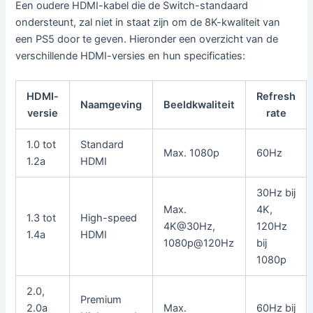
Een oudere HDMI-kabel die de Switch-standaard
ondersteunt, zal niet in staat zijn om de 8K-kwaliteit van
een PS5 door te geven. Hieronder een overzicht van de
verschillende HDMI-versies en hun specificaties:
HDMI-
Refresh
Naamgeving
Beeldkwaliteit
versie
rate
1.0 tot
Standard
Max. 1080p
60Hz
1.2a
HDMI
30Hz bij
Max.
4K,
1.3 tot
High-speed
4K@30Hz,
120Hz
1.4a
HDMI
1080p@120Hz
bij
1080p
2.0,
Premium
2.0a
Max.
60Hz bij