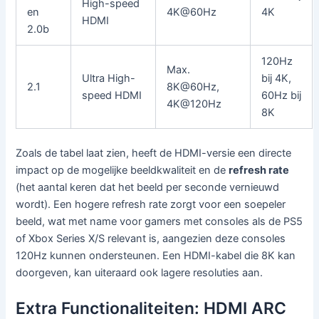
High-speed
en
4K@60Hz
4K
HDMI
2.0b
120Hz
Max.
Ultra High-
bij 4K,
2.1
8K@60Hz,
speed HDMI
60Hz bij
4K@120Hz
8K
Zoals de tabel laat zien, heeft de HDMI-versie een directe
impact op de mogelijke beeldkwaliteit en de
refresh rate
(het aantal keren dat het beeld per seconde vernieuwd
wordt). Een hogere refresh rate zorgt voor een soepeler
beeld, wat met name voor gamers met consoles als de PS5
of Xbox Series X/S relevant is, aangezien deze consoles
120Hz kunnen ondersteunen. Een HDMI-kabel die 8K kan
doorgeven, kan uiteraard ook lagere resoluties aan.
Extra Functionaliteiten: HDMI ARC