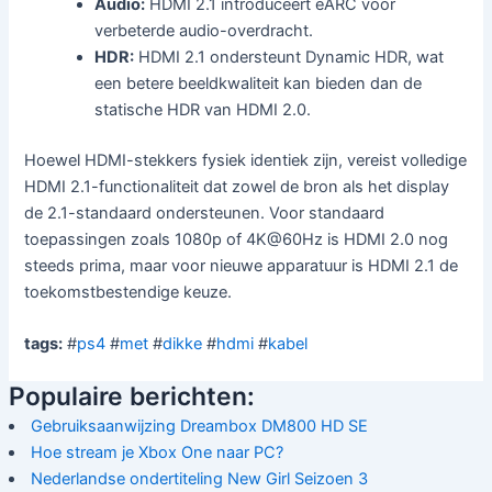
Audio:
HDMI 2.1 introduceert eARC voor
verbeterde audio-overdracht.
HDR:
HDMI 2.1 ondersteunt Dynamic HDR, wat
een betere beeldkwaliteit kan bieden dan de
statische HDR van HDMI 2.0.
Hoewel HDMI-stekkers fysiek identiek zijn, vereist volledige
HDMI 2.1-functionaliteit dat zowel de bron als het display
de 2.1-standaard ondersteunen. Voor standaard
toepassingen zoals 1080p of 4K@60Hz is HDMI 2.0 nog
steeds prima, maar voor nieuwe apparatuur is HDMI 2.1 de
toekomstbestendige keuze.
tags:
#
ps4
#
met
#
dikke
#
hdmi
#
kabel
Populaire berichten:
Gebruiksaanwijzing Dreambox DM800 HD SE
Hoe stream je Xbox One naar PC?
Nederlandse ondertiteling New Girl Seizoen 3