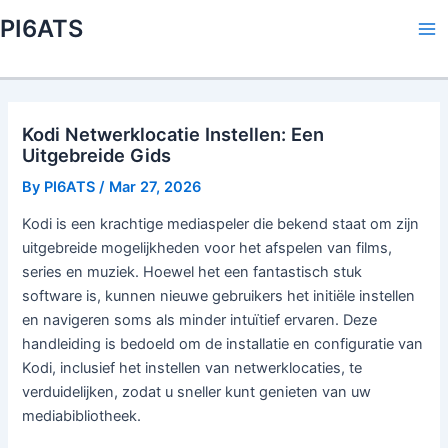
Skip
PI6ATS
to
Ma
content
Me
Kodi Netwerklocatie Instellen: Een
Uitgebreide Gids
By
PI6ATS
/
Mar 27, 2026
Kodi is een krachtige mediaspeler die bekend staat om zijn
uitgebreide mogelijkheden voor het afspelen van films,
series en muziek. Hoewel het een fantastisch stuk
software is, kunnen nieuwe gebruikers het initiële instellen
en navigeren soms als minder intuïtief ervaren. Deze
handleiding is bedoeld om de installatie en configuratie van
Kodi, inclusief het instellen van netwerklocaties, te
verduidelijken, zodat u sneller kunt genieten van uw
mediabibliotheek.