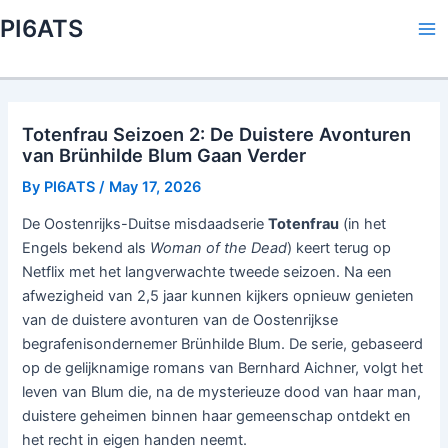
Skip
PI6ATS
to
Ma
content
Me
Totenfrau Seizoen 2: De Duistere Avonturen
van Brünhilde Blum Gaan Verder
By
PI6ATS
/
May 17, 2026
De Oostenrijks-Duitse misdaadserie
Totenfrau
(in het
Engels bekend als
Woman of the Dead
) keert terug op
Netflix met het langverwachte tweede seizoen. Na een
afwezigheid van 2,5 jaar kunnen kijkers opnieuw genieten
van de duistere avonturen van de Oostenrijkse
begrafenisondernemer Brünhilde Blum. De serie, gebaseerd
op de gelijknamige romans van Bernhard Aichner, volgt het
leven van Blum die, na de mysterieuze dood van haar man,
duistere geheimen binnen haar gemeenschap ontdekt en
het recht in eigen handen neemt.