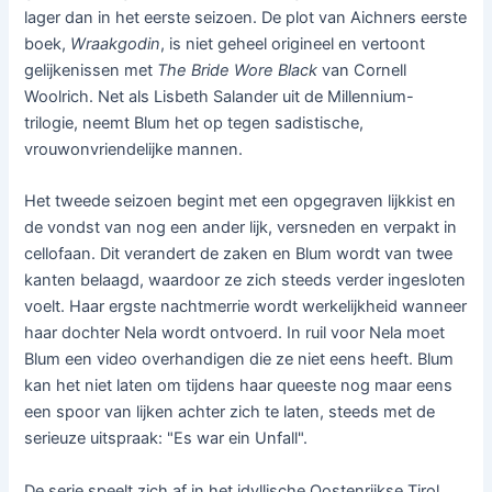
lager dan in het eerste seizoen. De plot van Aichners eerste
boek,
Wraakgodin
, is niet geheel origineel en vertoont
gelijkenissen met
The Bride Wore Black
van Cornell
Woolrich. Net als Lisbeth Salander uit de Millennium-
trilogie, neemt Blum het op tegen sadistische,
vrouwonvriendelijke mannen.
Het tweede seizoen begint met een opgegraven lijkkist en
de vondst van nog een ander lijk, versneden en verpakt in
cellofaan. Dit verandert de zaken en Blum wordt van twee
kanten belaagd, waardoor ze zich steeds verder ingesloten
voelt. Haar ergste nachtmerrie wordt werkelijkheid wanneer
haar dochter Nela wordt ontvoerd. In ruil voor Nela moet
Blum een video overhandigen die ze niet eens heeft. Blum
kan het niet laten om tijdens haar queeste nog maar eens
een spoor van lijken achter zich te laten, steeds met de
serieuze uitspraak: "Es war ein Unfall".
De serie speelt zich af in het idyllische Oostenrijkse Tirol,