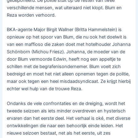
gedeponeerd. De politie stuit op de resten van twee
verschillende mensen, wat uiteraard niet klopt. Blum en
Reza worden verhoord.
BKA-agente Major Birgit Wallner (Britta Hammelstein) is
opnieuw op het spoor van Blum, die nu ook het doelwit is
van een maffioso die zaken doet met hotelhouder Johanna
Schönborn (Michou Friesz). Johanna, de moeder van de
door Blum vermoorde Edwin, heeft nog een appeltje te
schillen met de begrafenisondernemer. Blum voelt zich
bedreigd en moet het niet alleen opnemen tegen de politie,
maar ook tegen een heel misdaadsyndicaat. Ze krijgt hierbij
echter wel hulp van de trouwe Reza.
Ondanks de vele confrontaties en de dreiging, wordt het
tweede seizoen als iets minder overdreven en hysterisch
ervaren dan het eerste deel. Het verhaal is oké, met diverse
ontwikkelingen die naar een behoorlijk einde leiden. Het
nieuwe seizoen bestaat, net als het eerste, uit zes