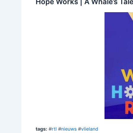
Hope Works | A Whale’s Tal
tags:
#
rtl
#
nieuws
#
vlieland