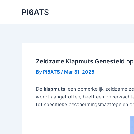
Skip
PI6ATS
to
content
Zeldzame Klapmuts Genesteld op
By
PI6ATS
/
Mar 31, 2026
De
klapmuts
, een opmerkelijk zeldzame z
wordt aangetroffen, heeft een onverwachte 
tot specifieke beschermingsmaatregelen om