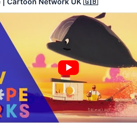
e | Cartoon Network UK 🇬🇧