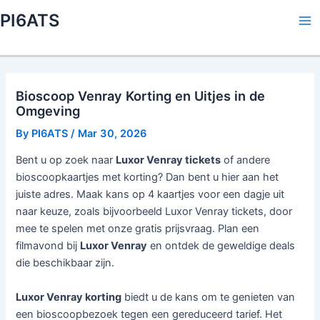
Skip
PI6ATS
to
Ma
content
Me
Bioscoop Venray Korting en Uitjes in de
Omgeving
By
PI6ATS
/
Mar 30, 2026
Bent u op zoek naar
Luxor Venray tickets
of andere
bioscoopkaartjes met korting? Dan bent u hier aan het
juiste adres. Maak kans op 4 kaartjes voor een dagje uit
naar keuze, zoals bijvoorbeeld Luxor Venray tickets, door
mee te spelen met onze gratis prijsvraag. Plan een
filmavond bij
Luxor Venray
en ontdek de geweldige deals
die beschikbaar zijn.
Luxor Venray korting
biedt u de kans om te genieten van
een bioscoopbezoek tegen een gereduceerd tarief. Het